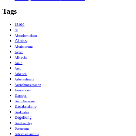
Tags
15.000
30
Abendschichten
Abriss
Abstimmung
Agrar
Albrecht
Amin
Amt
Arbeiten
Arbeitseinsatz
Ausnahmesituation
Ausverkauf
Bagger
Barfußterrasse
Bauabnahme
Baukosten
Begehung
Berufskolleg
Besetzung
Betriebserlaubnis