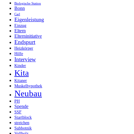
Biologische Station
Bonn
Carl
Eigenleistung
Einzug
Eltern
Elterninitiative
Endspurt
Heizkörper
Hilfe
Interview
Kinder
Kita
Kitaner
Muskelhypothek
Neubau
PH
Spende
SSF
Startblock
streichen
Subbotnik
Vollholz