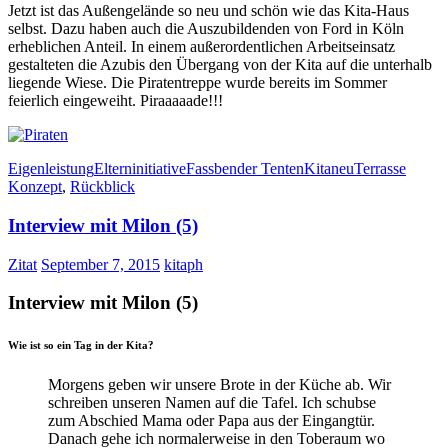
Jetzt ist das Außengelände so neu und schön wie das Kita-Haus
selbst. Dazu haben auch die Auszubildenden von Ford in Köln
erheblichen Anteil. In einem außerordentlichen Arbeitseinsatz
gestalteten die Azubis den Übergang von der Kita auf die unterhalb
liegende Wiese. Die Piratentreppe wurde bereits im Sommer
feierlich eingeweiht. Piraaaaade!!!
Eigenleistung
Elterninitiative
Fassbender Tenten
Kita
neu
Terrasse
Konzept
,
Rückblick
Interview mit Milon (5)
Zitat
September 7, 2015
kitaph
Interview mit Milon (5)
Wie ist so ein Tag in der Kita?
Morgens geben wir unsere Brote in der Küche ab. Wir
schreiben unseren Namen auf die Tafel. Ich schubse
zum Abschied Mama oder Papa aus der Eingangtür.
Danach gehe ich normalerweise in den Toberaum wo