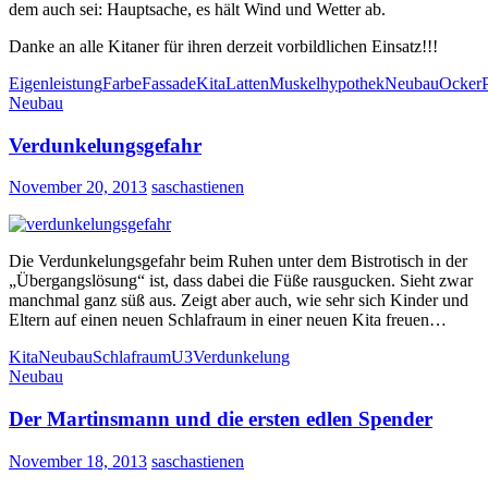
dem auch sei: Hauptsache, es hält Wind und Wetter ab.
Danke an alle Kitaner für ihren derzeit vorbildlichen Einsatz!!!
Eigenleistung
Farbe
Fassade
Kita
Latten
Muskelhypothek
Neubau
Ocker
Neubau
Verdunkelungsgefahr
November 20, 2013
saschastienen
Die Verdunkelungsgefahr beim Ruhen unter dem Bistrotisch in der
„Übergangslösung“ ist, dass dabei die Füße rausgucken. Sieht zwar
manchmal ganz süß aus. Zeigt aber auch, wie sehr sich Kinder und
Eltern auf einen neuen Schlafraum in einer neuen Kita freuen…
Kita
Neubau
Schlafraum
U3
Verdunkelung
Neubau
Der Martinsmann und die ersten edlen Spender
November 18, 2013
saschastienen