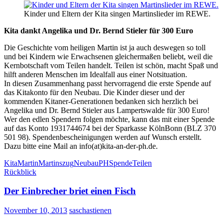
Kinder und Eltern der Kita singen Martinslieder im REWE.
Kita dankt Angelika und Dr. Bernd Stieler für 300 Euro
Die Geschichte vom heiligen Martin ist ja auch deswegen so toll
und bei Kindern wie Erwachsenen gleichermaßen beliebt, weil die
Kernbotschaft vom Teilen handelt. Teilen ist schön, macht Spaß und
hilft anderen Menschen im Idealfall aus einer Notsituation.
In diesen Zusammenhang passt hervorragend die erste Spende auf
das Kitakonto für den Neubau. Die Kinder dieser und der
kommenden Kitaner-Generationen bedanken sich herzlich bei
Angelika und Dr. Bernd Stieler aus Lampertswalde für 300 Euro!
Wer den edlen Spendern folgen möchte, kann das mit einer Spende
auf das Konto 1931744674 bei der Sparkasse KölnBonn (BLZ 370
501 98). Spendenbescheinigungen werden auf Wunsch erstellt.
Dazu bitte eine Mail an info(at)kita-an-der-ph.de.
Kita
Martin
Martinszug
Neubau
PH
Spende
Teilen
Rückblick
Der Einbrecher briet einen Fisch
November 10, 2013
saschastienen