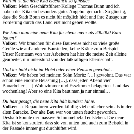
Warum ist die neue Kita eigentlich so günstig?
Volker:
Mein Geschäftsführer-Kollege Thomas Bunn und ich
haben der Kita ein besonders gutes Angebot gemacht. So günstig,
dass die Stadt Bonn es nicht für möglich hielt und ihre Zusage zur
Förderung durch das Land erst nicht geben wollte.
Wie kann man eine neue Kita für etwas mehr als 200.000 Euro
bauen?
Volker:
Wir brauchen für diese Bauweise nicht so viele große
Geräte wie auf anderen Baustellen, keine Kräne zum Beispiel.
Unser Kernteam von vier Arbeitern hat hier die meiste Zeit alleine
gearbeitet, nur unterstützt von der tatkräftigen Elternschaft.
Und ihr habt nicht im Hotel oder einer Pension gewohnt…
Volker:
Wir haben bei meinem Sohn Moritz […] gewohnt. Das war
schon eine enorme Belastung […], dass jeden Abend vier
Bauarbeiter […] Wohnzimmer und Esszimmer belagerten. Und das
wochenlang! Aber so eine Kita baut man ja nur einmal…
Du hast gesagt, die neue Kita hält hundert Jahre.
Volker:
Ja. Reparaturen werden künftig viel einfacher sein als in der
alten Baracke. Der alte Bau war von unten feucht geworden.
Deshalb konnte der massive Schimmelbefall entstehen. Die neue
Kita ist so konstruiert, dass sie von unten und auch zum Beispiel in
der Fassade immer gut durchlüftet wird.