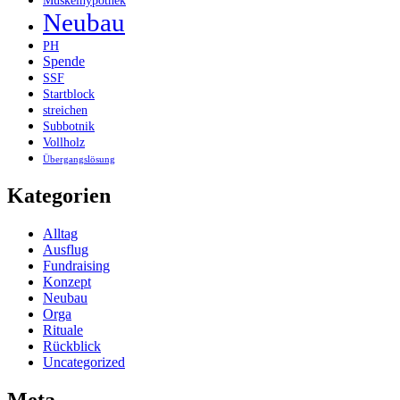
Muskelhypothek
Neubau
PH
Spende
SSF
Startblock
streichen
Subbotnik
Vollholz
Übergangslösung
Kategorien
Alltag
Ausflug
Fundraising
Konzept
Neubau
Orga
Rituale
Rückblick
Uncategorized
Meta