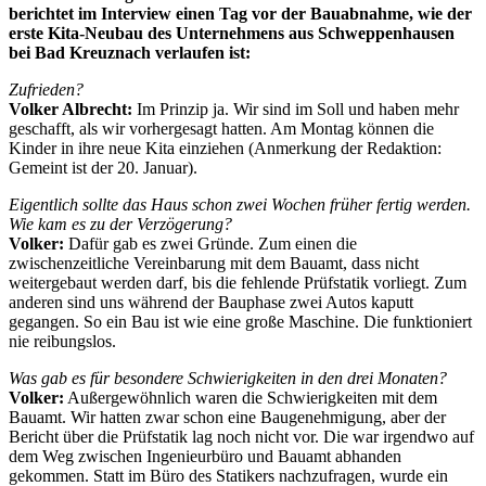
berichtet im Interview einen Tag vor der Bauabnahme, wie der
erste Kita-Neubau des Unternehmens aus Schweppenhausen
bei Bad Kreuznach verlaufen ist:
Zufrieden?
Volker Albrecht:
Im Prinzip ja. Wir sind im Soll und haben mehr
geschafft, als wir vorhergesagt hatten. Am Montag können die
Kinder in ihre neue Kita einziehen (Anmerkung der Redaktion:
Gemeint ist der 20. Januar).
Eigentlich sollte das Haus schon zwei Wochen früher fertig werden.
Wie kam es zu der Verzögerung?
Volker:
Dafür gab es zwei Gründe. Zum einen die
zwischenzeitliche Vereinbarung mit dem Bauamt, dass nicht
weitergebaut werden darf, bis die fehlende Prüfstatik vorliegt. Zum
anderen sind uns während der Bauphase zwei Autos kaputt
gegangen. So ein Bau ist wie eine große Maschine. Die funktioniert
nie reibungslos.
Was gab es für besondere Schwierigkeiten in den drei Monaten?
Volker:
Außergewöhnlich waren die Schwierigkeiten mit dem
Bauamt. Wir hatten zwar schon eine Baugenehmigung, aber der
Bericht über die Prüfstatik lag noch nicht vor. Die war irgendwo auf
dem Weg zwischen Ingenieurbüro und Bauamt abhanden
gekommen. Statt im Büro des Statikers nachzufragen, wurde ein