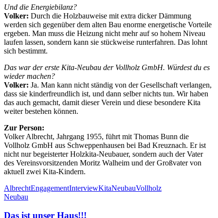
Und die Energiebilanz?
Volker:
Durch die Holzbauweise mit extra dicker Dämmung
werden sich gegenüber dem alten Bau enorme energetische Vorteile
ergeben. Man muss die Heizung nicht mehr auf so hohem Niveau
laufen lassen, sondern kann sie stückweise runterfahren. Das lohnt
sich bestimmt.
Das war der erste Kita-Neubau der Vollholz GmbH. Würdest du es
wieder machen?
Volker:
Ja. Man kann nicht ständig von der Gesellschaft verlangen,
dass sie kinderfreundlich ist, und dann selber nichts tun. Wir haben
das auch gemacht, damit dieser Verein und diese besondere Kita
weiter bestehen können.
Zur Person:
Volker Albrecht, Jahrgang 1955, führt mit Thomas Bunn die
Vollholz GmbH aus Schweppenhausen bei Bad Kreuznach. Er ist
nicht nur begeisterter Holzkita-Neubauer, sondern auch der Vater
des Vereinsvorsitzenden Moritz Walheim und der Großvater von
aktuell zwei Kita-Kindern.
Albrecht
Engagement
Interview
Kita
Neubau
Vollholz
Neubau
Das ist unser Haus!!!