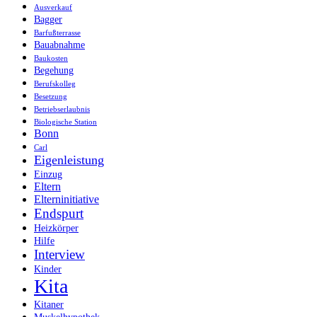
Ausverkauf
Bagger
Barfußterrasse
Bauabnahme
Baukosten
Begehung
Berufskolleg
Besetzung
Betriebserlaubnis
Biologische Station
Bonn
Carl
Eigenleistung
Einzug
Eltern
Elterninitiative
Endspurt
Heizkörper
Hilfe
Interview
Kinder
Kita
Kitaner