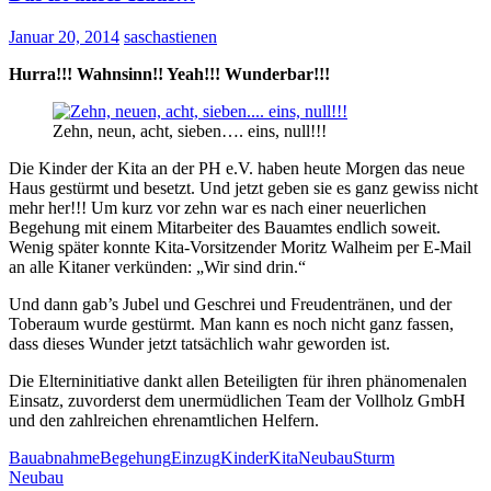
Januar 20, 2014
saschastienen
Hurra!!! Wahnsinn!! Yeah!!! Wunderbar!!!
Zehn, neun, acht, sieben…. eins, null!!!
Die Kinder der Kita an der PH e.V. haben heute Morgen das neue
Haus gestürmt und besetzt. Und jetzt geben sie es ganz gewiss nicht
mehr her!!! Um kurz vor zehn war es nach einer neuerlichen
Begehung mit einem Mitarbeiter des Bauamtes endlich soweit.
Wenig später konnte Kita-Vorsitzender Moritz Walheim per E-Mail
an alle Kitaner verkünden: „Wir sind drin.“
Und dann gab’s Jubel und Geschrei und Freudentränen, und der
Toberaum wurde gestürmt. Man kann es noch nicht ganz fassen,
dass dieses Wunder jetzt tatsächlich wahr geworden ist.
Die Elterninitiative dankt allen Beteiligten für ihren phänomenalen
Einsatz, zuvorderst dem unermüdlichen Team der Vollholz GmbH
und den zahlreichen ehrenamtlichen Helfern.
Bauabnahme
Begehung
Einzug
Kinder
Kita
Neubau
Sturm
Neubau