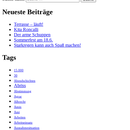
Neueste Beiträge
Terrasse – läuft!
Kita Roncalli
Der arme Schuppen
Sommerfest am 18.6.
Starkregen kann auch Spaß machen!
Tags
15.000
30
Abendschichten
Abriss
Abstimmung
Agrar
Albrecht
Amin
Amt
Arbeiten
Arbeitseinsatz
Ausnahmesituation