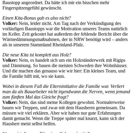
Baustopp angeordnet. Da hätte ich mir ein bisschen mehr
Fingerspitzengefühl gewünscht.
Einen Kita-Bonus gab es also nicht?
Volker:
Nein, leider nicht. Am Tag nach der Verkündigung des
vorläufigen Baustopps war die Motivation unseres Teams natürlich
im Keller. Zeit gekostet hat außerdem der fehlende Bericht über die
Wärmedämmungsmaßnahmen, der in NRW benötigt wird – anders
als in unserem Stammland Rheinland-Pfalz.
Die neue Kita ist komplett aus Holz?
Volker:
Nein, es handelt sich um ein Holzständerwerk mit Rigips
und Dämmung. So bauen die meisten Schweden ihre Wohnhäuser.
Und die machen das genauso wie wir hier: Ein kleines Team, und
die Familie hilft mit, wo sie kann.
Wobei in diesem Fall die Elterninitiative die Familie war. Verliert
man da als Bauarbeiter nicht irgendwann die Nerven, wenn jemand
zum fünften Mal das Gleiche fragt?
Volker:
Nein, das sind meine Kollegen gewohnt. Normalerweise
bauen wir Treppen, und zwar mit dem Hausherrn gemeinsam. Da
müssen wir viel erklären. Aber wir haben nur gute Erfahrungen
damit gemacht. Wenn die Treppe später mal knarzt, kann sich der
Hausherr meist selbst helfen.