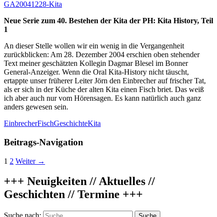
GA20041228-Kita
Neue Serie zum 40. Bestehen der Kita der PH: Kita History, Teil
1
An dieser Stelle wollen wir ein wenig in die Vergangenheit
zurückblicken: Am 28. Dezember 2004 erschien oben stehender
Text meiner geschätzten Kollegin Dagmar Blesel im Bonner
General-Anzeiger. Wenn die Oral Kita-History nicht täuscht,
ertappte unser früherer Leiter Jörn den Einbrecher auf frischer Tat,
als er sich in der Küche der alten Kita einen Fisch briet. Das weiß
ich aber auch nur vom Hörensagen. Es kann natürlich auch ganz
anders gewesen sein.
Einbrecher
Fisch
Geschichte
Kita
Beitrags-Navigation
1
2
Weiter →
+++ Neuigkeiten // Aktuelles //
Geschichten // Termine +++
Suche nach: