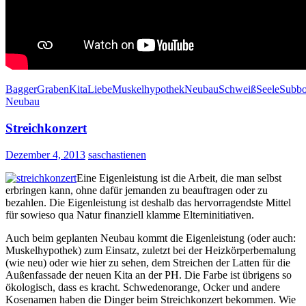
Bagger
Graben
Kita
Liebe
Muskelhypothek
Neubau
Schweiß
Seele
Subbo
Neubau
Streichkonzert
Dezember 4, 2013
saschastienen
Eine Eigenleistung ist die Arbeit, die man selbst
erbringen kann, ohne dafür jemanden zu beauftragen oder zu
bezahlen. Die Eigenleistung ist deshalb das hervorragendste Mittel
für sowieso qua Natur finanziell klamme Elterninitiativen.
Auch beim geplanten Neubau kommt die Eigenleistung (oder auch:
Muskelhypothek) zum Einsatz, zuletzt bei der Heizkörperbemalung
(wie neu) oder wie hier zu sehen, dem Streichen der Latten für die
Außenfassade der neuen Kita an der PH. Die Farbe ist übrigens so
ökologisch, dass es kracht. Schwedenorange, Ocker und andere
Kosenamen haben die Dinger beim Streichkonzert bekommen. Wie